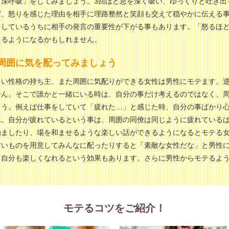
「深呼吸」をしてみましょう。3回ほど息を深く吸い、ゆっくりと吐き出
ば、怒りを感じた理由を相手に理路整然と笑顔も交えて穏やかに伝える
をしているうちに相手の発言の重要性が下がる事もあります。「怒るほ
えるようになるかもしれません。
周囲に気を配ってみましょう
しい性格の持ち主、また周囲に気配りができる女性は男性にモテます。
せん。そこで誰かと一緒にいる時は、自分の事だけ考えるのではなく、
ょう。例えば仕事をしていて「疲れた…」と感じた時、自分の事ばかり
ん。自分が疲れているという事は、周囲の同僚は同じように疲れている
励ましたり、場を和ませるような楽しい話ができるようになるとモテる
甘いものを用意してみんなに配ったりすると「素敵な女性だな」と男性
、自分も楽しくなれるという効果もあります。さらに男性からモテるよ
モテるコツをご紹介！