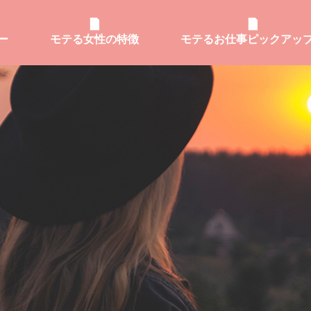
ー
モテる女性の特徴
モテるお仕事ピックアッ