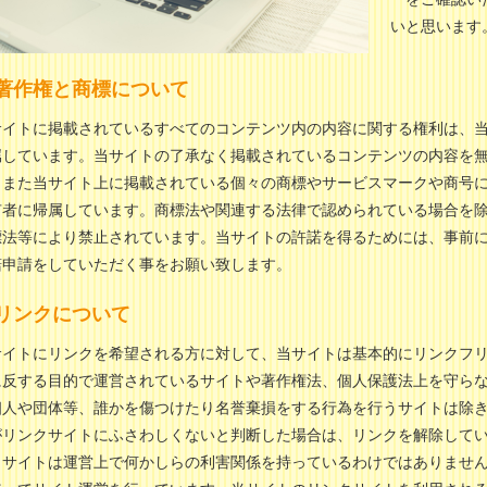
いと思います
著作権と商標について
サイトに掲載されているすべてのコンテンツ内の内容に関する権利は、
属しています。当サイトの了承なく掲載されているコンテンツの内容を
。また当サイト上に掲載されている個々の商標やサービスマークや商号
有者に帰属しています。商標法や関連する法律で認められている場合を
標法等により禁止されています。当サイトの許諾を得るためには、事前
諾申請をしていただく事をお願い致します。
リンクについて
サイトにリンクを希望される方に対して、当サイトは基本的にリンクフ
に反する目的で運営されているサイトや著作権法、個人保護法上を守ら
個人や団体等、誰かを傷つけたり名誉棄損をする行為を行うサイトは除
がリンクサイトにふさわしくないと判断した場合は、リンクを解除して
クサイトは運営上で何かしらの利害関係を持っているわけではありませ