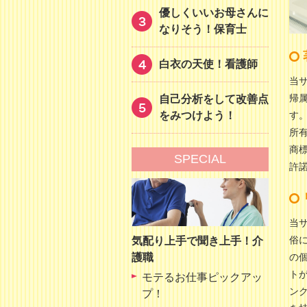
優しくいいお母さんに
なりそう！保育士
白衣の天使！看護師
当
帰
自己分析をして改善点
をみつけよう！
す
所
商
SPECIAL
許
当
俗
気配り上手で聞き上手！介
護職
の
ト
モテるお仕事ピックアッ
ン
プ！