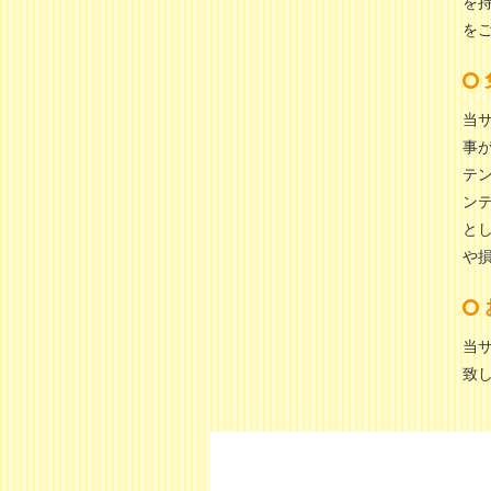
を
を
当
事
テ
ン
と
や
当
致